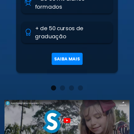
formados
+ de 50 cursos de
graduação
SAIBA MAIS
1
2
3
4