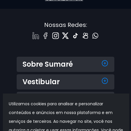
Nossas Redes:
Sobre Sumaré
Vestibular
+ Sumaré
Utilizamos cookies para analisar e personalizar
conteúdos e anúncios em nossa plataforma e em
voltar ao topo ↑
serviços de terceiros. Ao navegar no site, você nos
Copyright © 2000-2025 | Sumaré
autoriza a coletar e usar essas informações. Você pode